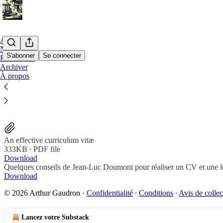
Accueil
Notes
S'abonner
Se connecter
Formations
Archiver
À propos
Conseils aux admissibles
An effective curriculum vitæ
333KB ∙ PDF file
Download
Quelques conseils de Jean-Luc Doumont pour réaliser un CV et une le
Download
© 2026 Arthur Gaudron
·
Confidentialité
∙
Conditions
∙
Avis de collec
Lancez votre Substack